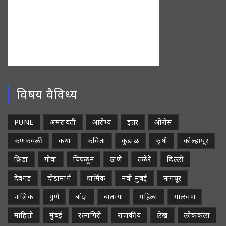
विषय वैविध्य
PUNE
अमरावती
आरोग्य
इतर
ओरोस
कणकवली
कथा
कविता
कुडाळ
कृषी
कोल्हापूर
क्रिडा
गोवा
चिपळून
ठाणे
तळेरे
दिल्ली
देवगड
दोडामार्ग
धार्मिक
नवी मुंबई
नागपूर
नाशिक
पुणे
बांदा
बातम्या
महिला
मालवण
माहिती
मुंबई
रत्नागिरी
राजकीय
लेख
लोककला