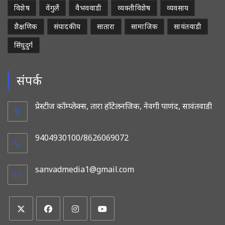
विशेष
वेंगुर्ले
वैभववाडी
व्यक्तीविशेष
व्यवसाय
शैक्षणिक
संपादकीय
सातारा
सामाजिक
सावंतवाडी
सिंधुदुर्ग
संपर्क
प्रेस्टीज कॉम्प्लेक्स, तारा हॉटेलनजिक, नेवगी पाणंद, सावंतवाडी
9404930100/8626069072
sanvadmedia1@gmail.com
Opens
in
your
application