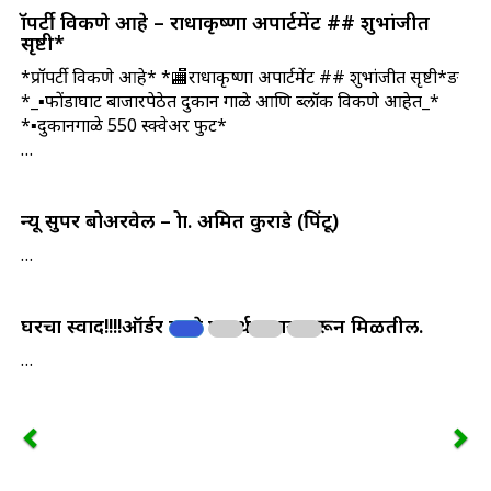
प्रॉपर्टी विकणे आहे – राधाकृष्णा अपार्टमेंट ## शुभांजीत
सृष्टी*
*प्रॉपर्टी विकणे आहे* *🏬राधाकृष्णा अपार्टमेंट ## शुभांजीत सृष्टी*ङ
*_▪️फोंडाघाट बाजारपेठेत दुकान गाळे आणि ब्लॉक विकणे आहेत_*
*▪️दुकानगाळे 550 स्क्वेअर फुट*
…
न्यू सुपर बोअरवेल – प्रोप्रा. अमित कुराडे (पिंटू)
…
घरचा स्वाद!!!!ऑर्डर प्रमाणे पदार्थ तयार करून मिळतील.
…