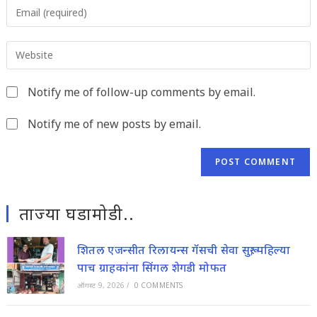
Enter
or
your
username
email
to
Enter
address
comment
your
to
website
comment
Notify me of follow-up comments by email.
URL
(optional)
Notify me of new posts by email.
ताज्या घडामोडी..
शितल एजन्सीत रिलायन्स गॅसची सेवा सुरू; पहिल्या
पाच ग्राहकांना सिंगल शेगडी मोफत
ऑगस्ट 9, 2026
/
0 COMMENTS