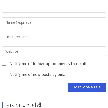
Enter
your
name
Enter
or
your
username
email
to
Enter
address
comment
your
to
website
comment
Notify me of follow-up comments by email.
URL
(optional)
Notify me of new posts by email.
ताज्या घडामोडी..