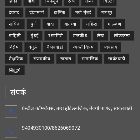
क्रिडा
गोवा
चिपळून
ठाणे
तळेरे
दिल्ली
देवगड
दोडामार्ग
धार्मिक
नवी मुंबई
नागपूर
नाशिक
पुणे
बांदा
बातम्या
महिला
मालवण
माहिती
मुंबई
रत्नागिरी
राजकीय
लेख
लोककला
विशेष
वेंगुर्ले
वैभववाडी
व्यक्तीविशेष
व्यवसाय
शैक्षणिक
संपादकीय
सातारा
सामाजिक
सावंतवाडी
सिंधुदुर्ग
संपर्क
प्रेस्टीज कॉम्प्लेक्स, तारा हॉटेलनजिक, नेवगी पाणंद, सावंतवाडी
9404930100/8626069072