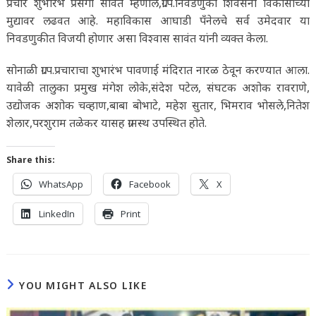
प्रचार शुभारंभ प्रसंगी सावंत म्हणाले,ग्रा.प.निवडणुका शिवसेना विकासाच्या
मुद्यावर लढवत आहे. महाविकास आघाडी पँनेलचे सर्व उमेदवार या
निवडणुकीत विजयी होणार असा विश्वास सावंत यांनी व्यक्त केला.
सोनाळी ग्रा.प.प्रचाराचा शुभारंभ पावणाई मंदिरात नारळ ठेवून करण्यात आला.
यावेळी तालुका प्रमुख मंगेश लोके,संदेश पटेल, संघटक अशोक रावराणे,
उद्योजक अशोक चव्हाण,बाबा बोभाटे, महेश सुतार, भिमराव भोसले,नितेश
शेलार,परशुराम तळेकर यासह ग्रामस्थ उपस्थित होते.
Share this:
WhatsApp
Facebook
X
LinkedIn
Print
YOU MIGHT ALSO LIKE