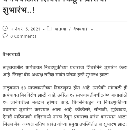
शुभारंभ..!
Post
Post
जानेवारी 5, 2021
बातम्या
/
वैभववाडी
published:
category:
Post
0 Comments
comments:
वैभववाडी
तालुक्यातील ग्रामपंचायत निवडणुकीच्या प्रचाराचा शिवसेनेने शुभारंभ केला
आहे. जिल्हा बँक अध्यक्ष सतिश सावंत यांच्या हस्ते शुभारंभ झाला.
तालुक्यात १३ ग्रामपंचायतीच्या निवडणुका होत आहे. त्यापैकी मांगवली ही
ग्रामपंचायत बिनविरोध झाली आहे. उर्वरित १२ ग्रामपंचायतीमधील ७० जागासांठी
१५ जानेवारीला मतदान होणार आहे. शिवसेनेकडून या निवडणुकीच्या
प्रचाराचा शुभारंभ करण्यात आला आहे. कोकीसरे, सोनाळी, भुईबावडा,
ऐनारी याठिकाणी मंदिरामध्ये नारळ ठेवून प्रचाराचा प्रारंभ करण्यात आला.
जिल्हा बँक अध्यक्ष सतिश सावंत यांच्या प्रमुख उपस्थितीत हा शुभारंभ झाला.