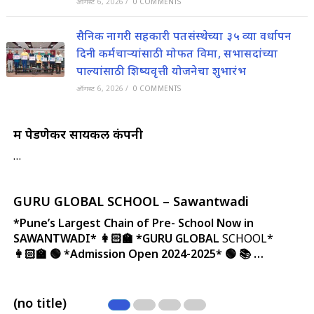
ऑगस्ट 6, 2026
/
0 COMMENTS
सैनिक नागरी सहकारी पतसंस्थेच्या ३५ व्या वर्धापन
दिनी कर्मचाऱ्यांसाठी मोफत विमा, सभासदांच्या
पाल्यांसाठी शिष्यवृत्ती योजनेचा शुभारंभ
ऑगस्ट 6, 2026
/
0 COMMENTS
में पेडणेकर सायकल कंपनी
…
GURU GLOBAL SCHOOL – Sawantwadi
*Pune’s Largest Chain of Pre- School Now in
SAWANTWADI*
👩🏻‍🏫 *GURU GLOBAL
SCHOOL*
👩🏻‍🏫
🟢 *Admission Open 2024-2025* 🟢
📚 …
(no title)