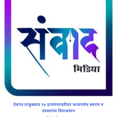
देवगड तालुक्यात १४ ग्रामपंचायतीवर भाजपचेच सरपंच व
उपसरपंच विराजमान