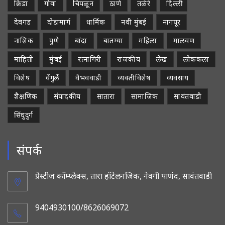
क्रिडा
गोवा
चिपळून
ठाणे
तळेरे
दिल्ली
देवगड
दोडामार्ग
धार्मिक
नवी मुंबई
नागपूर
नाशिक
पुणे
बांदा
बातम्या
महिला
मालवण
माहिती
मुंबई
रत्नागिरी
राजकीय
लेख
लोककला
विशेष
वेंगुर्ले
वैभववाडी
व्यक्तीविशेष
व्यवसाय
शैक्षणिक
संपादकीय
सातारा
सामाजिक
सावंतवाडी
सिंधुदुर्ग
संपर्क
प्रेस्टीज कॉम्प्लेक्स, तारा हॉटेलनजिक, नेवगी पाणंद, सावंतवाडी
9404930100/8626069072