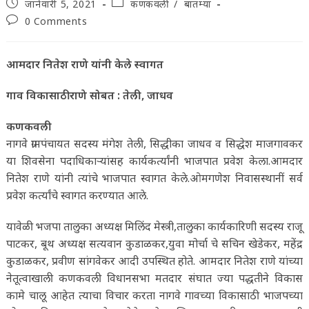
Post
Post
जानेवारी 5, 2021
कणकवली
/
बातम्या
published:
category:
Post
0 Comments
comments:
आमदार नितेश राणे यांनी केले स्वागत
गाव विकासाठी राणे सोबत : तेली, जाधव
कणकवली
नागवे ग्रामपंचायत सदस्य मंगेश तेली, सिद्धीका जाधव व सिद्धेश माजगावकर
या शिवसेना पदाधिकाऱ्यांसह कार्यकर्त्यांनी भाजपात प्रवेश केला.आमदार
नितेश राणे यांनी त्यांचे भाजपात स्वागत केले.ओमगणेश निवासस्थानीं सर्व
प्रवेश कर्त्यांचे स्वागत करण्यात आले.
यावेळी भजपा तालुका अध्यक्ष मिलिंद मेस्त्री,तालुका कार्यकारिणी सदस्य राजू
पाटकर, बूथ अध्यक्ष सत्यवान कुडाळकर,युवा मोर्चा चे सचिन खेडेकर, महेंद्र
कुडाळकर, प्रवीण सांगवेकर आदी उपस्थित होते. आमदार नितेश राणे यांच्या
नेतूत्वाखाली कणकवली विधानसभा मतदार संघात ज्या पद्धतीने विकास
कामे चालू आहेत त्याचा विचार करता नागवे गावच्या विकासाठी भाजपच्या