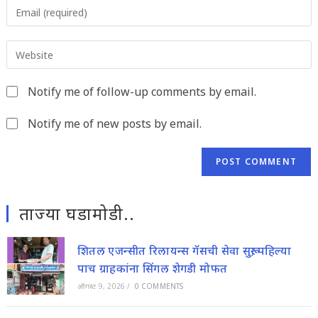
Enter
or
your
username
email
to
Enter
address
comment
your
to
website
comment
Notify me of follow-up comments by email.
URL
(optional)
Notify me of new posts by email.
ताज्या घडामोडी..
शितल एजन्सीत रिलायन्स गॅसची सेवा सुरू; पहिल्या
पाच ग्राहकांना सिंगल शेगडी मोफत
ऑगस्ट 9, 2026
/
0 COMMENTS