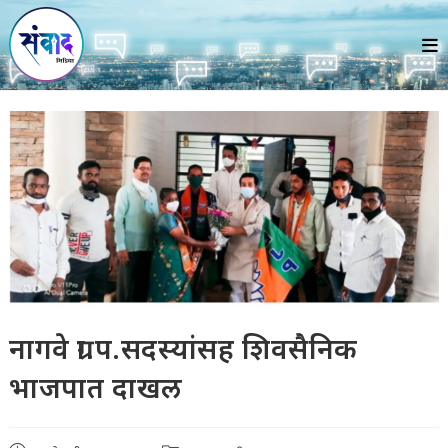
Skip
to
content
नागवे ग्रा.प.सदस्यांसह शिवसैनिक
भाजपात दाखल