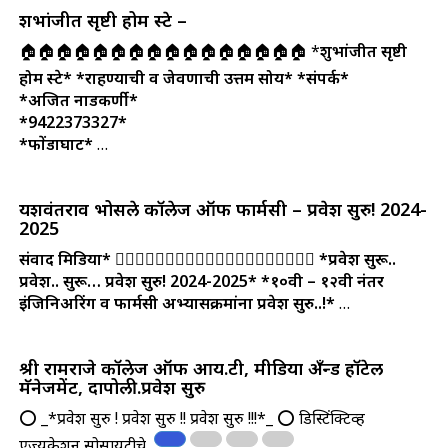
शुभांजीत ‌सृष्टी होम स्टे –
🏠🏠🏠🏠🏠🏠🏠🏠🏠🏠🏠🏠🏠🏠🏠🏠 *
शुभांजीत ‌सृष्टी
होम स्टे*
*राहण्याची व जेवणाची उत्तम सोय*
*संपर्क*
*अजित नाडकर्णी*
*9422373327*
*फोंडाघाट*
…
यशवंतराव भोसले कॉलेज ऑफ फार्मसी – प्रवेश सुरु! 2024-
2025
संवाद मिडिया*
🤵‍♀🤵‍♂👩‍⚖️🧑‍⚖️🤵‍♀🤵‍♂👩‍⚖️🧑‍⚖️🤵‍♀🤵‍♂
*प्रवेश सुरू..
प्रवेश.. सुरू… प्रवेश सुरु! 2024-2025*
*१०वी – १२वी नंतर
इंजिनिअरिंग व फार्मसी अभ्यासक्रमांना प्रवेश सुरु..!*
…
श्री रामराजे कॉलेज ऑफ आय.टी, मीडिया अँन्ड हॉटेल
मॅनेजमेंट, दापोली.प्रवेश सुरु
⭕ _*प्रवेश सुरु ! प्रवेश सुरु !! प्रवेश सुरु !!!*_ ⭕ डिस्टिंक्टिव्ह
एज्युकेशन सोसायटीचे ….