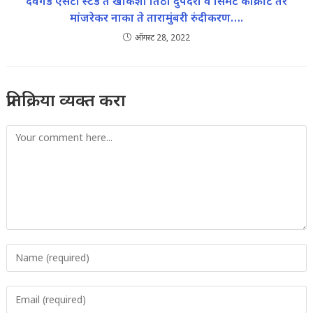
देवगड एसटी स्टँड ते खाकशी तिठा दुपदरी व सिमेंट काँक्रीट तर
मांजरेकर नाका ते तारामुंबरी रुंदीकरण….
ऑगस्ट 28, 2022
प्रतिक्रिया व्यक्त करा
Comment
Enter
your
name
Enter
or
your
username