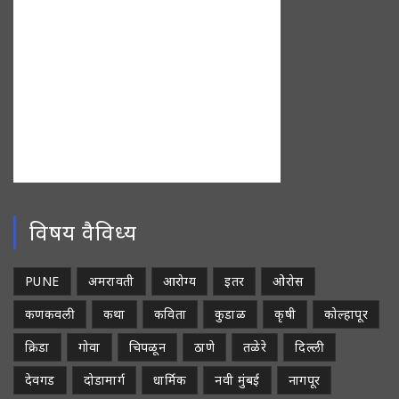
विषय वैविध्य
PUNE
अमरावती
आरोग्य
इतर
ओरोस
कणकवली
कथा
कविता
कुडाळ
कृषी
कोल्हापूर
क्रिडा
गोवा
चिपळून
ठाणे
तळेरे
दिल्ली
देवगड
दोडामार्ग
धार्मिक
नवी मुंबई
नागपूर