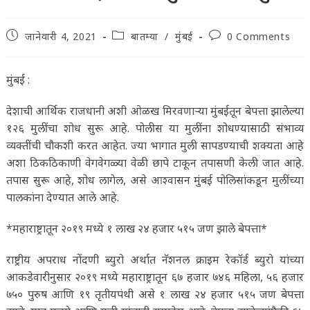
Post
Post
Post
जानेवारी 4, 2021
बातम्या
/
मुंबई
0 Comments
published:
category:
comments:
मुंबई :
देशाची आर्थिक राजधानी अशी ओळख मिरवणाऱ्या मुंबईतून बेपत्ता झालेल्या
१२६ मुलींचा शोध सुरू आहे. पोलीस या मुलींना शोधण्यासाठी संभाव्य
व्यक्तींची चौकशी करत आहेत. ज्या भागात मुली सापडण्याची शक्यता आहे
अशा ठिकठिकाणी वेगवेगळ्या वेळी छापे टाकून तपासणी केली जात आहे.
तपास सुरू आहे, शोध लागेल, असे आश्वासन मुंबई पोलिसांकडून मुलींच्या
पालकांना देण्यात आले आहे.
*महाराष्ट्रातून २०१९ मध्ये १ लाख २४ हजार ५१५ जण झाले बेपत्ता*
राष्ट्रीय अपराध नोंदणी ब्युरो अर्थात नॅशनल क्राइम रेकॉर्ड ब्युरो यांच्या
आकडेवारीनुसार २०१९ मध्ये महाराष्ट्रातून ६७ हजार ७४६ महिला, ५६ हजार
७५० पुरुष आणि १९ तृतीयपंथी असे १ लाख २४ हजार ५१५ जण बेपत्ता