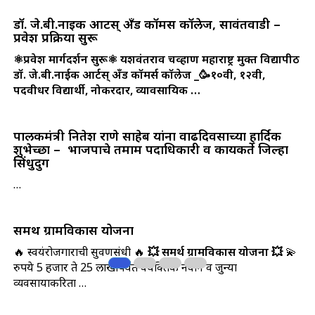
डॉ. जे.बी.नाईक आर्टस् अँड कॉमर्स कॉलेज, सावंतवाडी –
प्रवेश प्रक्रिया सुरू
⚛️प्रवेश मार्गदर्शन सुरू⚛️
यशवंतराव चव्हाण महाराष्ट्र मुक्त विद्यापीठ
डॉ. जे.बी.नाईक आर्टस् अँड कॉमर्स कॉलेज
_🥳१०वी, १२वी,
पदवीधर विद्यार्थी, नोकरदार, व्यावसायिक …
पालकमंत्री नितेश राणे साहेब यांना वाढदिवसाच्या हार्दिक
शुभेच्छा – ‌ भाजपाचे तमाम पदाधिकारी व कार्यकर्ते जिल्हा
सिंधुदुर्ग
…
समर्थ ग्रामविकास योजना
🔥 स्वयंरोजगाराची सुवर्णसंधी 🔥
💥 समर्थ ग्रामविकास योजना 💥
💫
रुपये 5 हजार ते 25 लाखापर्यंत वैयक्तिक नवीन व जुन्या
व्यवसायाकरिता …