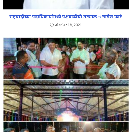
राष्ट्रवादीच्या पदाधिकाऱ्यांमध्ये पक्षवाढीची तळमळ -: नागेश फाटे
ऑक्टोबर 18, 2021