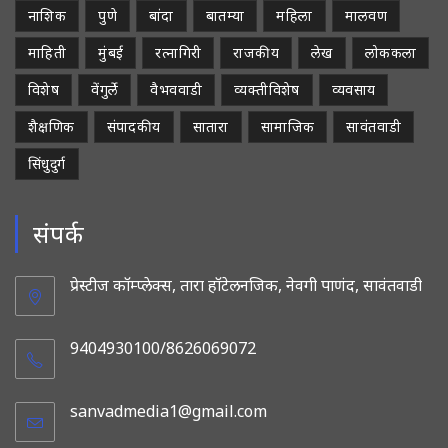
नाशिक
पुणे
बांदा
बातम्या
महिला
मालवण
माहिती
मुंबई
रत्नागिरी
राजकीय
लेख
लोककला
विशेष
वेंगुर्ले
वैभववाडी
व्यक्तीविशेष
व्यवसाय
शैक्षणिक
संपादकीय
सातारा
सामाजिक
सावंतवाडी
सिंधुदुर्ग
संपर्क
प्रेस्टीज कॉम्प्लेक्स, तारा हॉटेलनजिक, नेवगी पाणंद, सावंतवाडी
9404930100/8626069072
sanvadmedia1@gmail.com
Opens
in
your