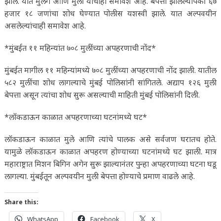
झाले. यात मुलगे आणि मुली यांचाही समावेश आहे. बेपत्ता झालेल्यांपैकी ६७
हजार १८ जणांचा शोध घेण्यात पोलीस यशस्वी झाले. यात अल्पवयीन
असलेल्यांचाही समावेश आहे.
*मुंबईत ११ महिन्यांत ७०८ मुलींच्या अपहरणाची नोंद*
मुंबईत मागील ११ महिन्यांमध्ये ७०८ मुलींच्या अपहरणाची नोंद झाली. यातील
५८२ मुलींचा शोध लागल्याचे मुंबई पोलिसांनी सांगितले. अद्याप १२६ मुली
बेपत्ता असून त्यांचा शोध सुरू असल्याची माहिती मुंबई पोलिसांनी दिली.
*लॉकडाऊन काळात अपहरणाच्या घटनांमध्ये घट*
लॉकडाऊन काळात मुले आणि त्यांचे पालक असे सर्वजण घरातच होते.
यामुळे लॉकडाऊन काळात अपहरण होण्याच्या घटनांमध्ये घट झाली. मात्र
महाराष्ट्रात मिशन बिगिन अगेन सुरू झाल्यानंतर पुन्हा अपहरणाच्या घटना घडू
लागल्या. मुंबईतून अल्पवयीन मुली बेपत्ता होण्याचे प्रमाण वाढले आहे.
Share this:
WhatsApp
Facebook
X