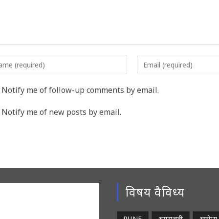
er
Enter
r
your
me
email
Notify me of follow-up comments by email.
address
rname
to
Notify me of new posts by email.
comment
ment
विषय वैविध्य
PUNE
अमरावती
आरोग्य