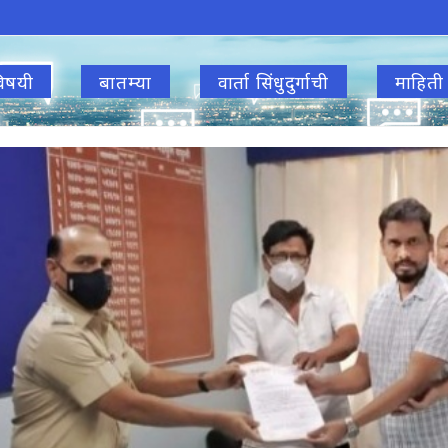
िषयी
बातम्या
वार्ता सिंधुदुर्गाची
माहिती