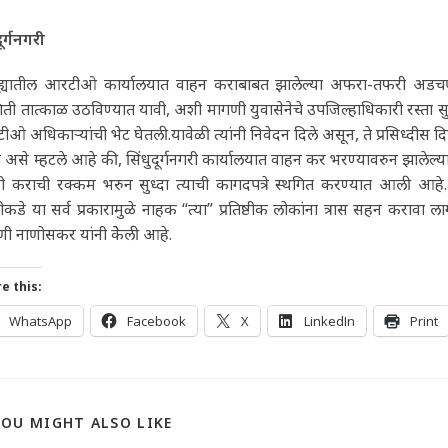
दूर्गनगरी
्ह्यातील आरटीओ कार्यालयात वाहन कराबाबत झालेल्या अफरा-तफरी अडचणी
िती तात्काळ उठविण्यात यावी, अशी मागणी युवासेनेचे उपजिल्हाधिकारी रस्ता 
ओ अधिकार्‍यांची भेट घेतली.यावेळी त्यांनी निवेदन दिले असून, ते प्रसिध्दीस द
त असे म्हटले आहे की, सिंधुदूर्गनगरी कार्यालयात वाहन कर भरण्यावरुन झालेल
ांनी कराची रक्कम भरुन सुध्दा त्याची कागदपत्रे स्थगित करण्यात आली आह
ीकडे या सर्व प्रकारामुळे नाहक “त्या” प्रतिष्ठीक लोकांना त्रास सहन करावा 
ी नाणोसकर यांनी केेली आहे.
e this:
WhatsApp
Facebook
X
LinkedIn
Print
YOU MIGHT ALSO LIKE