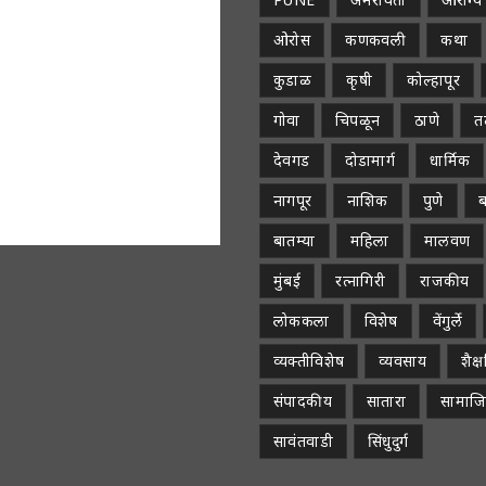
ओरोस
कणकवली
कथा
कुडाळ
कृषी
कोल्हापूर
गोवा
चिपळून
ठाणे
तळ
देवगड
दोडामार्ग
धार्मिक
नागपूर
नाशिक
पुणे
ब
बातम्या
महिला
मालवण
मुंबई
रत्नागिरी
राजकीय
लोककला
विशेष
वेंगुर्ले
व्यक्तीविशेष
व्यवसाय
शैक
संपादकीय
सातारा
सामाज
सावंतवाडी
सिंधुदुर्ग