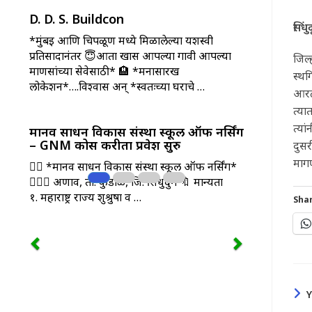
D. D. S. Buildcon
सिंधु
*मुंबई आणि चिपळूण मध्ये मिळालेल्या यशस्वी
प्रतिसादानंतर 😇आता खास आपल्या गावी आपल्या
जिल
माणसांच्या सेवेसाठी* 🏨 *मनासारख
स्थग
लोकेशन*….विश्वास अन् *स्वतःच्या घराचे …
आरटी
त्या
त्य
मानव साधन विकास संस्था स्कूल ऑफ नर्सिंग
– GNM कोर्स करीता प्रवेश सुरु
दुसर
मागण
🧑‍⚕️ *मानव साधन विकास संस्था स्कूल ऑफ नर्सिंग*
👩🏻‍⚕️ अणाव, ता. कुडाळ, जि. सिंधुदुर्ग 🔖 मान्यता
१. महाराष्ट्र राज्य शुश्रुषा व …
Shar