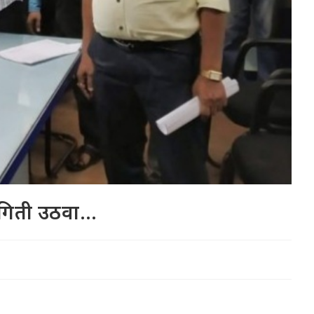
्थगिती उठवा…