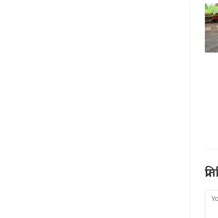
प्र
Co