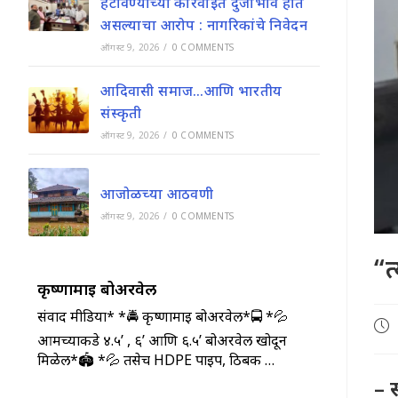
हटविण्याच्या कारवाईत दुजाभाव होत
असल्याचा आरोप : नागरिकांचे निवेदन
ऑगस्ट 9, 2026
/
0 COMMENTS
आदिवासी समाज…आणि भारतीय
संस्कृती
ऑगस्ट 9, 2026
/
0 COMMENTS
आजोळच्या आठवणी
ऑगस्ट 9, 2026
/
0 COMMENTS
“त
कृष्णामाई बोअरवेल
संवाद मीडिया* *🚔 कृष्णामाई बोअरवेल*🚍 *💦
Pos
आमच्याकडे ४.५’ , ६’ आणि ६.५’ बोअरवेल खोदून
pub
मिळेल*🏟️ *💦 तसेच HDPE पाईप, ठिबक …
– 