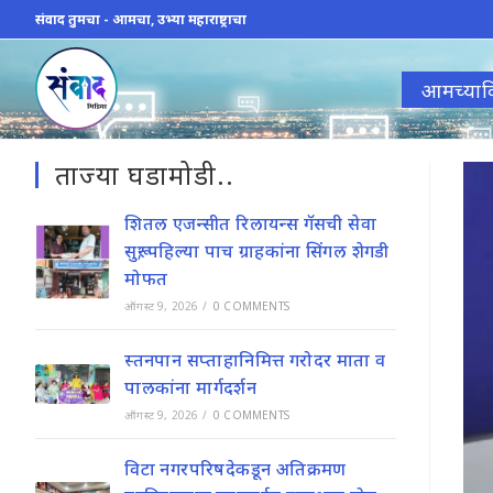
Skip
संवाद तुमचा - आमचा, उभ्या महाराष्ट्राचा
to
content
आमच्याव
ताज्या घडामोडी..
शितल एजन्सीत रिलायन्स गॅसची सेवा
सुरू; पहिल्या पाच ग्राहकांना सिंगल शेगडी
मोफत
ऑगस्ट 9, 2026
/
0 COMMENTS
स्तनपान सप्ताहानिमित्त गरोदर माता व
पालकांना मार्गदर्शन
ऑगस्ट 9, 2026
/
0 COMMENTS
विटा नगरपरिषदेकडून अतिक्रमण