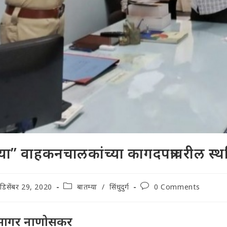
्या” वाहकनचालकांच्या कागदपत्रावरील स
t
Post
Post
डिसेंबर 29, 2020
बातम्या
/
सिंधुदुर्ग
0 Comments
lished:
category:
comments:
सागर नाणोसकर