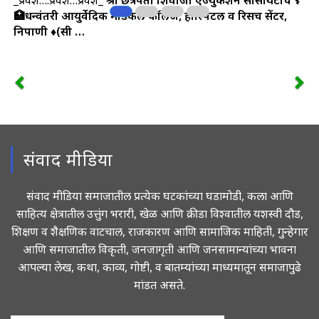
_प्रवेश….प्रवेश…प्रवेश_
श्री छत्रपती शिवाजी एज्युकेशन सोसायटीचे
⚕️
🏥धन्वंतरी आयुर्वेदिक मेडिकल कॉलेज, हॉस्पिटल व रिसर्च सेंटर,
निपाणी
♦️(सी …
संवाद मीडिया
संवाद मीडिया समाजातील प्रत्येक घटकांच्या घडामोडी, कला आणि
साहित्य क्षेत्रातील उत्तुंग भरारी, खेळ आणि क्रीडा विश्वातील यशस्वी दौड,
शिक्षण व शैक्षणिक वाटचाल, राजकारण आणि सामाजिक माहिती, गुन्हेगार
आणि समाजातील विकृती, जनजागृती आणि जनसामान्यांच्या भावना
आपल्या लेख, कथा, काव्य, गोष्टी, व बातम्यांच्या माध्यमातून समाजापुढे
मांडत असते.