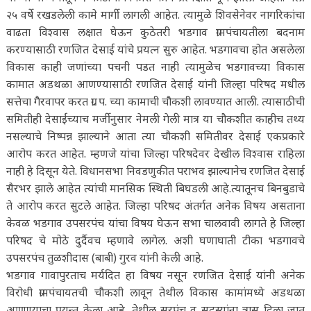
२५ वर्षे रखडलेली कामे मार्गी लागली आहेत. त्यामुळे शिवसेनेवर नागरिकांचा
वाढता विश्वास लक्षात घेऊन कुठेतरी भडगाव ग्रामपंचायतीला बदनाम
करण्यासाठी रणजित देसाई यांचे प्रयत्न सुरु आहेत. भडगावचा होत असलेला
विकास काही जणांच्या पचनी पडत नाही त्यामुळेच भडगावच्या विकास
कामात अडथळा आणण्यासाठी रणजित देसाई यांनी जिल्हा परिषद मधील
सत्तेचा गैरवापर करत ग्रा. प. च्या कामाची चौकशी लावण्यात आली. त्यासाठीची
समितीही देसाईंच्याच मर्जीनुसार नेमली गेली मात्र या चौकशीत काहीच तथ्य
नसल्याचे निष्पन्न झाल्याने आता त्या चौकशी समितीवर देसाई एकप्रकारे
आरोप करत आहेत. म्हणजे यांचा जिल्हा परिषदेवर देखील विश्वास राहिला
नाही हे दिसून येते. विधानसभा निवडणुकीत पराभव झाल्यानेच रणजित देसाई
सैरभर झाले आहेत त्यांची मानसिक स्थिती बिघडली आहे.त्यातूनच बिनबुडाचे
ते आरोप करत सुटले आहेत. जिल्हा परिषद अंतर्गत अनेक विषय असताना
केवळ भडगाव उपसरपंच यांचा विषय घेऊन सभा चालवावी लागते हे जिल्हा
परिषद चे मोठे दुर्दैवच म्हणावे लागेल. अशी घणाघाती टीका भडगावचे
उपसरपंच तुळशीदास (बाबी) गुरव यांनी केली आहे.
भडगाव गावापुरताच मर्यदित हा विषय नसून रणजित देसाई यांनी अनेक
विरोधी ग्रामपंचायतची चौकशी लावून तेथील विकास कामांमध्ये अडथळा
आणण्याचा प्रयन्त केला आहे. तेथील सरपंच व सदस्यांना त्रास दिला जात