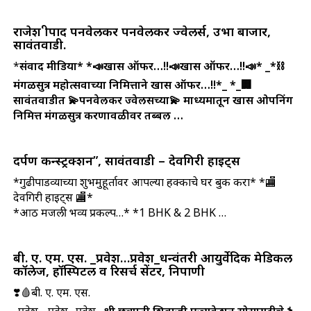
राजेश श्रीपाद पनवेलकर पनवेलकर ज्वेलर्स, उभा बाजार,
सावंतवाडी.
*
संवाद मीडिया*
*📣खास ऑफर…!!📣खास ऑफर…!!📣*
_*⛓️
मंगळसुत्र महोत्सवाच्या निमित्ताने खास ऑफर…!!*_
*_🏢
सावंतवाडीत 💫पनवेलकर ज्वेलर्सच्या💫 माध्यमातून खास ओपनिंग
निमित्त मंगळसुत्र करणावळीवर तब्बल …
दर्पण कन्स्ट्रक्शन”, सावंतवाडी – देवगिरी हाइट्स
*गुढीपाडव्याच्या शुभमुहूर्तावर आपल्या हक्काचे घर बुक करा* *🏬
देवगिरी हाइट्स 🏬*
*आठ मजली भव्य प्रकल्प…* *1 BHK & 2 BHK …
बी. ए. एम. एस. _प्रवेश…प्रवेश_धन्वंतरी आयुर्वेदिक मेडिकल
कॉलेज, हॉस्पिटल व रिसर्च सेंटर, निपाणी
❣️
🩸बी. ए. एम. एस.