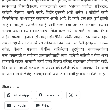
ब्राम्हणवाडी बंधारा, फटकूरवाडी बंधारा दुरुस्ती, चिऱ्याचा ओहोळ स्मशानशेड,
ग्रामपंचायत विस्तारीकरण, गायरलवाडी रस्ता, भडगाव शाळेला प्रवेशद्वार,
कॉजवे, शेतपाट, पाणी बंधारे, विहीर दुरुस्ती अशी अनेक १ कोटीची कामे
शिवसेनेच्या माध्यमातून करण्यात आली आहे. हि कामे प्रत्यक्षात पूर्ण झाली
आहेत. त्यामुळे रणजित देसाई यांनी भडगावचा अगोदर अभ्यास करावा
नंतरच आरोप करावेत.भडगावची चिंता करू नये त्यासाठी आमदार वैभव
नाईक यांच्या नेतृत्वाखाली आम्ही शिवसैनिक खंबीर आहोत. स्वतःच्या मतदार
संघात लक्ष देऊन लोकांचे प्रश्न सोडवावेत नको-त्या उठाठेवी देसाई यांनी करू
नयेत. केवळ भडगाव येथील राहिलेल्या तुटपुंज्या कार्यकर्त्यांच्या
समाधानासाठी व राणेंच्या शाबासकीसाठी स्वतः घटनेची माहिती न घेता अशा
प्रकारची नाहक बदनामी करणे एका जिल्हा परिषद सदस्यास शोभणीय नाही.
विकास कामांमध्ये अडथळा आणण्या पलीकडे देसाई यांनी शाश्वत विकासाचे
कोणते काम केले हेही दाखवून द्यावे. अशी टीका बाबी गुरव यांनी केली आहे.
Share this:
WhatsApp
Facebook
X
LinkedIn
Print