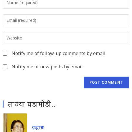
your
name
Enter
or
your
username
email
to
Enter
address
comment
your
to
website
comment
Notify me of follow-up comments by email.
URL
(optional)
Notify me of new posts by email.
ताज्या घडामोडी..
वृद्धाश्रम