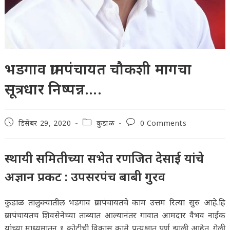
भडगाव ग्रामपंचायत चौकशी मागचा
सूत्रधार निष्पन्न….
Post
Post
Post
डिसेंबर 29, 2020
कुडाळ
0 Comments
published:
category:
comments:
स्थायी समितीच्या सभेत रणजित देसाई यांचे
अज्ञान प्रकट : उपसरपंच बाबी गुरव
कुडाळ तालुक्यातील भडगाव ग्रामपंचायतचे काम उत्तम रित्या सुरु आहे.हि
ग्रामपंचायतच शिवसेनेच्या ताब्यात आल्यानंतर गावात आमदार वैभव नाईक
यांच्या माध्यमातून १ कोटीची विकास कामे प्रत्यक्षात पूर्ण झाली आहेत. गेली