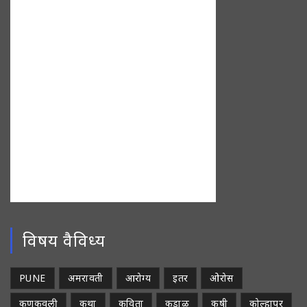
विषय वैविध्य
PUNE
अमरावती
आरोग्य
इतर
ओरोस
कणकवली
कथा
कविता
कुडाळ
कृषी
कोल्हापूर