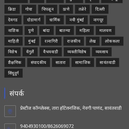
क्रिडा
गोवा
चिपळून
ठाणे
तळेरे
दिल्ली
देवगड
दोडामार्ग
धार्मिक
नवी मुंबई
नागपूर
नाशिक
पुणे
बांदा
बातम्या
महिला
मालवण
माहिती
मुंबई
रत्नागिरी
राजकीय
लेख
लोककला
विशेष
वेंगुर्ले
वैभववाडी
व्यक्तीविशेष
व्यवसाय
शैक्षणिक
संपादकीय
सातारा
सामाजिक
सावंतवाडी
सिंधुदुर्ग
संपर्क
प्रेस्टीज कॉम्प्लेक्स, तारा हॉटेलनजिक, नेवगी पाणंद, सावंतवाडी
9404930100/8626069072