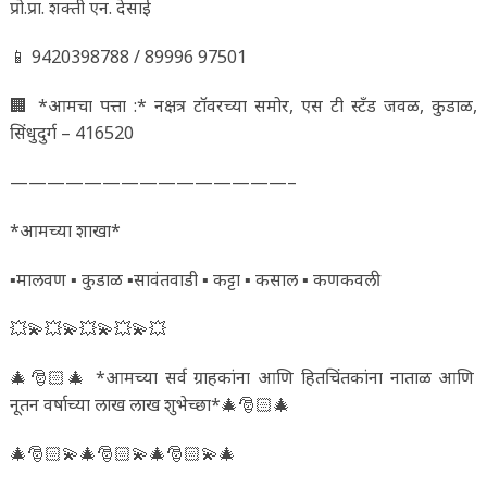
प्रो.प्रा. शक्ती एन. देसाई
📱 9420398788 / 89996 97501
🏢 *आमचा पत्ता :* नक्षत्र टॉवरच्या समोर, एस टी स्टँड जवळ, कुडाळ,
सिंधुदुर्ग – 416520
———————————————–
*आमच्या शाखा*
▪️मालवण ▪️ कुडाळ ▪️सावंतवाडी ▪️ कट्टा ▪️ कसाल ▪️ कणकवली
💥💫💥💫💥💫💥💫💥
🎄🎅🏻🎄 *आमच्या सर्व ग्राहकांना आणि हितचिंतकांना नाताळ आणि
नूतन वर्षाच्या लाख लाख शुभेच्छा*🎄🎅🏻🎄
🎄🎅🏻💫🎄🎅🏻💫🎄🎅🏻💫🎄