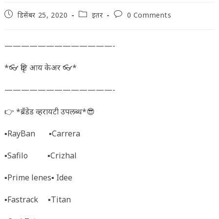
Post
Post
Post
डिसेंबर 25, 2020
इतर
0 Comments
published:
category:
comments:
—————————————-
*👓 दृष्टि आय केअर 👓*
—————————————-
👉 *ब्रँडेड व्हरायटी उपलब्ध*😎
▪️RayBan ▪️Carrera
▪️Safilo ▪️Crizhal
▪️Prime lenes▪️ Idee
▪️Fastrack ▪️Titan