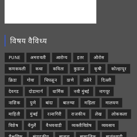
विषय वैविध्य
PUNE
अमरावती
आरोग्य
इतर
ओरोस
कणकवली
कथा
कविता
कुडाळ
कृषी
कोल्हापूर
क्रिडा
गोवा
चिपळून
ठाणे
तळेरे
दिल्ली
देवगड
दोडामार्ग
धार्मिक
नवी मुंबई
नागपूर
नाशिक
पुणे
बांदा
बातम्या
महिला
मालवण
माहिती
मुंबई
रत्नागिरी
राजकीय
लेख
लोककला
विशेष
वेंगुर्ले
वैभववाडी
व्यक्तीविशेष
व्यवसाय
शैक्षणिक
संपादकीय
सातारा
सामाजिक
सावंतवाडी