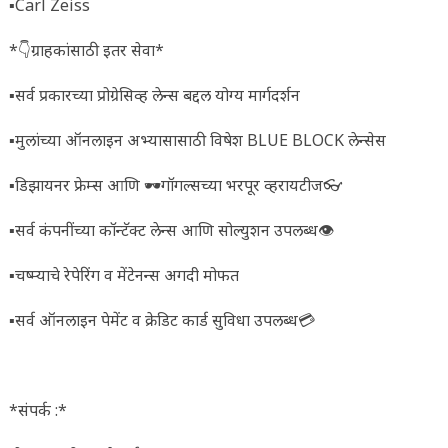
▪️Carl Zeiss
*👇ग्राहकांसाठी इतर सेवा*
▪️सर्व प्रकारच्या प्रोग्रेसिव्ह लेन्स बद्दल योग्य मार्गदर्शन
▪️मुलांच्या ऑनलाइन अभ्यासासाठी विषेश BLUE BLOCK लेन्सेस
▪️डिझायनर फ्रेम्स आणि 🕶️गॉगल्सच्या भरपूर व्हरायटीज👓
▪️सर्व कंपनींच्या कॉन्टॅक्ट लेन्स आणि सोल्युशन उपलब्ध👁️
▪️चष्म्याचे रेपेरिंग व मेंटेनन्स अगदी मोफत
▪️सर्व ऑनलाइन पेमेंट व क्रेडिट कार्ड सुविधा उपलब्ध💳
*संपर्क :*