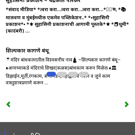
*संवाद मीडिया*
*त्वरा करा…त्वरा करा…त्वरा करा…*🏃‍♀️🏃
*📚
मालवण व मुंबईमधील एकमेव पब्लिकेशन..*
*▪️सुहासिनी
प्रकाशन*▪️
*⚜️ सुहासिनी प्रकाशनाची आगामी पुस्तके*⚜️
*📕धुमी*
(कादंबरी) …
शिल्पकार कागणे बंधू
🤵मंदिर बांधकामातील विश्वसनीय नाव🛕 ~शिल्पकार कागणे बंधू~
♦आमच्याकडे मंदिराचे शिखर(कळस)बांधकाम करुन मिळेल ♦🏛️
डिझाईन,मूर्ती,रंगकाम, सभामंडप,महाद्वाराचे नवीन व जुने काम
वास्तुशात्रप्रमाणे करून …