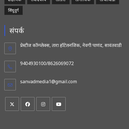
सिंधुदुर्ग
संपर्क
प्रेस्टीज कॉम्प्लेक्स, तारा हॉटेलनजिक, नेवगी पाणंद, सावंतवाडी
9404930100/8626069072
sanvadmedia1@gmail.com
Opens
in
your
application
Opens
Opens
Opens
Opens
in
in
in
in
a
a
a
a