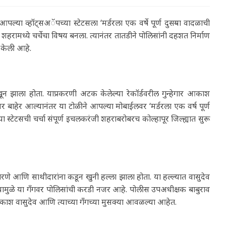
्या व्हॉट्सअॅपच्या स्टेटसला ‘मर्डरला एक वर्षे पूर्ण दुसऱ्या वादळाची
रामध्ये चर्चेचा विषय बनला. त्यानंतर तातडीने पोलिसांनी दहशत निर्माण
केली आहे.
 खून झाला होता. याप्रकरणी अटक केलेल्या रेकॉर्डवरील गुन्हेगार आकाश
वर बाहेर आल्यानंतर या टोळीने आपल्या मोबाईलवर ‘मर्डरला एक वर्ष पूर्ण
ा स्टेटसची चर्चा संपूर्ण इचलकरंजी शहराबरोबरच कोल्हापूर जिल्ह्यात सुरू
तेरणे आणि साथीदारांना कडून खुनी हल्ला झाला होता. या हल्ल्यात वासुदेव
. त्यामुळे या गॅंगवर पोलिसांची करडी नजर आहे. पोलीस उपअधीक्षक बाबुराव
ून आकाश वासुदेव आणि त्याच्या गॅंगच्या मुसक्या आवळल्या आहेत.