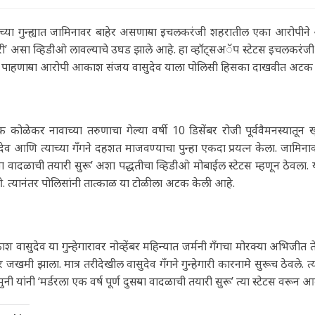
च्या गुन्ह्यात जामिनावर बाहेर असणाऱ्या इचलकरंजी शहरातील एका आरोपीने आपल
ी’ असा व्हिडीओ लावल्याचे उघड झाले आहे. हा व्हॉट्सअॅप स्टेटस इचलकरंजी शह
 पाहणाऱ्या आरोपी आकाश संजय वासुदेव याला पोलिसी हिसका दाखवीत अटक 
 कोळेकर नावाच्या तरुणाचा गेल्या वर्षी 10 डिसेंबर रोजी पूर्ववैमनस्यातून
देव आणि त्याच्या गॅंगने दहशत माजवण्याचा पुन्हा एकदा प्रयत्न केला. जामिना
्या वादळाची तयारी सुरू’ अशा पद्धतीचा व्हिडीओ मोबाईल स्टेटस म्हणून ठेवला. य
. त्यानंतर पोलिसांनी तात्काळ या टोळीला अटक केली आहे.
 वासुदेव या गुन्हेगारावर नोव्हेंबर महिन्यात जर्मनी गॅंगचा मोरक्या अभिजीत 
र जखमी झाला. मात्र तरीदेखील वासुदेव गॅंगने गुन्हेगारी कारनामे सुरूच ठेवले
ुनी यांनी ‘मर्डरला एक वर्ष पूर्ण दुसऱ्या वादळाची तयारी सुरू’ त्या स्टेटस वर