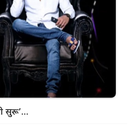
री सुरू’…