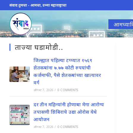
Skip
संवाद तुमचा - आमचा, उभ्या महाराष्ट्राचा
to
content
आमच्याव
ताज्या घडामोडी..
जिल्ह्यात पहिल्या टप्प्यात १५६९
शेतकऱ्यांना ७.७७ कोटी रुपयांची
कर्जमाफी, पैसे शेतकऱ्यांच्या खात्यावर
वर्ग
ऑगस्ट 7, 2026
/
0 COMMENTS
दर तीन महिन्यांनी होणाऱ्या मेगा आरोग्य
तपासणी शिबिराचे उद्या ओरोस येथे
आयोजन
ऑगस्ट 7, 2026
/
0 COMMENTS