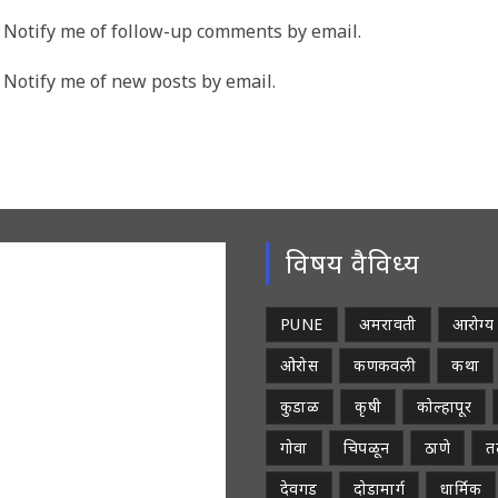
me
email
Notify me of follow-up comments by email.
address
rname
to
Notify me of new posts by email.
comment
ment
विषय वैविध्य
PUNE
अमरावती
आरोग्य
ओरोस
कणकवली
कथा
कुडाळ
कृषी
कोल्हापूर
गोवा
चिपळून
ठाणे
तळ
देवगड
दोडामार्ग
धार्मिक