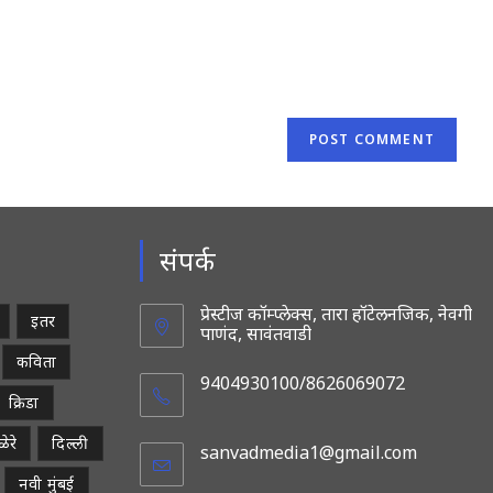
website
URL
(optional)
संपर्क
प्रेस्टीज कॉम्प्लेक्स, तारा हॉटेलनजिक, नेवगी
इतर
पाणंद, सावंतवाडी
कविता
9404930100/8626069072
क्रिडा
ेरे
दिल्ली
sanvadmedia1@gmail.com
Opens
in
नवी मुंबई
your