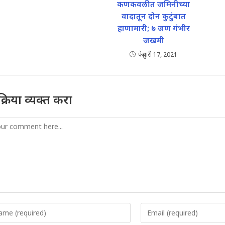
कणकवलीत जमिनीच्या
वादातून दोन कुटुंबात
हाणामारी; ७ जण गंभीर
जखमी
फेब्रुवारी 17, 2021
तिक्रिया व्यक्त करा
mment
er
Enter
r
your