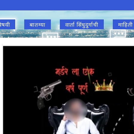
िषयी
बातम्या
वार्ता सिंधुदुर्गाची
माहिती