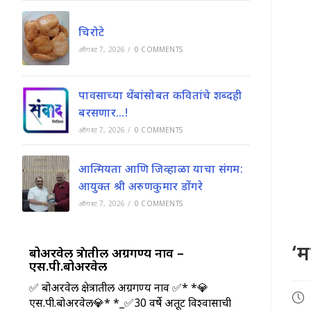
चिरोटे
ऑगस्ट 7, 2026
/
0 COMMENTS
पावसाच्या थेंबांसोबत कवितांचे शब्दही
बरसणार…!
ऑगस्ट 7, 2026
/
0 COMMENTS
आत्मियता आणि जिव्हाळा याचा संगम:
आयुक्त श्री अरुणकुमार डोंगरे
ऑगस्ट 7, 2026
/
0 COMMENTS
‘म
बोअरवेल क्षेत्रातील अग्रगण्य नाव –
एस.पी.बोअरवेल
✅ बोअरवेल क्षेत्रातील अग्रगण्य नाव ✅* *💎
Pos
एस.पी.बोअरवेल💎* *_✅30 वर्षे अतूट विश्वासाची
pub