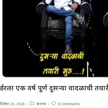
र्डरला एक वर्ष पूर्ण दुसऱ्या वादळाची तया
t
Post
Post
डिसेंबर 25, 2020
बातम्या
0 Comments
lished:
category:
comments: