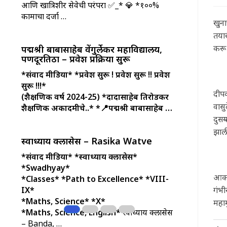
आणि खात्रिशीर सेवेची परंपरा ✅_* 💎 *१००%
कामाचा दर्जा …
खुना
तयार
करू
पद्मश्री बाबासाहेब वेंगुर्लेकर महाविद्यालय,
पणदूरतिठा – प्रवेश प्रक्रिया सुरू
*संवाद मीडिया*
*प्रवेश सुरू ! प्रवेश सुरू !! प्रवेश
सुरू !!!*
दीपक
(शैक्षणिक वर्ष 2024-25)
*दादासाहेब तिरोडकर
वासु
शैक्षणिक अकादमीचे..*
*📍पद्मश्री बाबासाहेब …
दुसऱ
झाली
स्वाध्याय क्लासेस – Rasika Watve
*संवाद मीडिया*
*स्वाध्याय क्लासेस*
*Swadhyay*
आकाश
*Classes*
*Path to Excellence*
*VIII-
गंभी
IX*
*Maths, Science*
*X*
महाम
*Maths, Science, English*
स्वाध्याय क्लासेस
– Banda, …