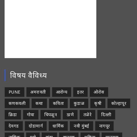
विषय वैविध्य
PUNE
अमरावती
आरोग्य
इतर
ओरोस
कणकवली
कथा
कविता
कुडाळ
कृषी
कोल्हापूर
क्रिडा
गोवा
चिपळून
ठाणे
तळेरे
दिल्ली
देवगड
दोडामार्ग
धार्मिक
नवी मुंबई
नागपूर