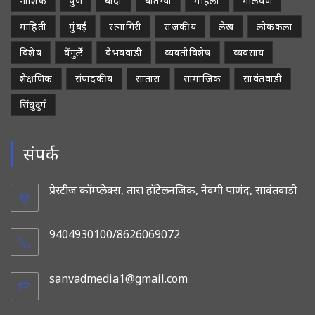
नाशिक
पुणे
बांदा
बातम्या
महिला
मालवण
माहिती
मुंबई
रत्नागिरी
राजकीय
लेख
लोककला
विशेष
वेंगुर्ले
वैभववाडी
व्यक्तीविशेष
व्यवसाय
शैक्षणिक
संपादकीय
सातारा
सामाजिक
सावंतवाडी
सिंधुदुर्ग
संपर्क
प्रेस्टीज कॉम्प्लेक्स, तारा हॉटेलनजिक, नेवगी पाणंद, सावंतवाडी
9404930100/8626069072
sanvadmedia1@gmail.com
Opens
in
your