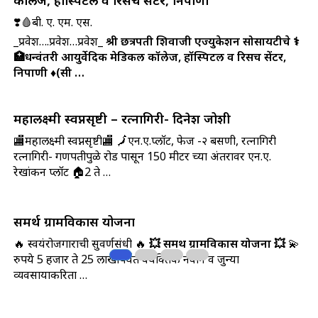
❣️
🩸बी. ए. एम. एस.
_प्रवेश….प्रवेश…प्रवेश_
श्री छत्रपती शिवाजी एज्युकेशन सोसायटीचे
⚕️
🏥धन्वंतरी आयुर्वेदिक मेडिकल कॉलेज, हॉस्पिटल व रिसर्च सेंटर,
निपाणी
♦️(सी …
महालक्ष्मी स्वप्नसृष्टी – रत्नागिरी- दिनेश जोशी
🏬महालक्ष्मी स्वप्नसृष्टी🏬 🗾एन.ए.प्लाॅट, फेज -२ बसणी, रत्नागिरी
रत्नागिरी- गणपतीपुळे रोड पासून 150 मीटर च्या अंतरावर एन.ए.
रेखांकन प्लॉट 🏠2 ते …
समर्थ ग्रामविकास योजना
🔥 स्वयंरोजगाराची सुवर्णसंधी 🔥
💥 समर्थ ग्रामविकास योजना 💥
💫
रुपये 5 हजार ते 25 लाखापर्यंत वैयक्तिक नवीन व जुन्या
व्यवसायाकरिता …