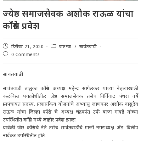
ज्येष्ठ समाजसेवक अशोक राऊळ यांचा
काँग्रेस प्रवेश
Post
Post
डिसेंबर 21, 2020
बातम्या
/
सावंतवाडी
published:
category:
Post
0 Comments
comments:
सावंतवाडी
सावंतवाडी तालुका काँग्रेस अध्यक्ष महेन्द्र सांगेलकर यांच्या नेतृत्वाखाली
कंलंबिस्त पंचक्रोशीतील जेष्ठ समाजसेवक तसेच निर्विवाद पंधरा वर्षे
ग्रामपंचायत सदस्य, प्रशासकिय योजनांचे अभ्यासु जाणकार अशोक वासुदेव
राऊळ यांचा जिल्हा काँग्रेस चे अध्यक्ष चंद्रकांत उर्फ बाळा गावडे यांच्या
उपस्थितीत काँग्रेस मध्ये जाहीर प्रवेश झाला.
यावेळी जेष्ठ काँग्रेसचे नेते तसेच सावंतवाडीचे माजी नगराध्यक्ष ॲड. दिलीप
नार्वेकर उपस्थितीत होते.