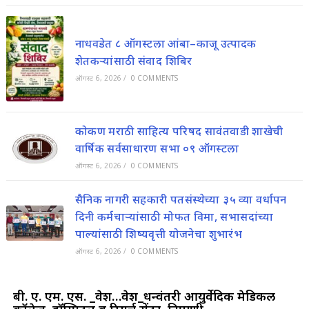
नाधवडेत ८ ऑगस्टला आंबा–काजू उत्पादक
शेतकऱ्यांसाठी संवाद शिबिर
ऑगस्ट 6, 2026
/
0 COMMENTS
कोकण मराठी साहित्य परिषद सावंतवाडी शाखेची
वार्षिक सर्वसाधारण सभा ०९ ऑगस्टला
ऑगस्ट 6, 2026
/
0 COMMENTS
सैनिक नागरी सहकारी पतसंस्थेच्या ३५ व्या वर्धापन
दिनी कर्मचाऱ्यांसाठी मोफत विमा, सभासदांच्या
पाल्यांसाठी शिष्यवृत्ती योजनेचा शुभारंभ
ऑगस्ट 6, 2026
/
0 COMMENTS
बी. ए. एम. एस. _प्रवेश…प्रवेश_धन्वंतरी आयुर्वेदिक मेडिकल
कॉलेज, हॉस्पिटल व रिसर्च सेंटर, निपाणी