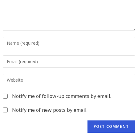
Enter
your
name
Enter
or
your
username
email
to
Enter
address
comment
your
to
website
comment
Notify me of follow-up comments by email.
URL
(optional)
Notify me of new posts by email.