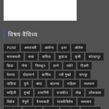
विषय वैविध्य
PUNE
अमरावती
आरोग्य
इतर
ओरोस
कणकवली
कथा
कविता
कुडाळ
कृषी
कोल्हापूर
क्रिडा
गोवा
चिपळून
ठाणे
तळेरे
दिल्ली
देवगड
दोडामार्ग
धार्मिक
नवी मुंबई
नागपूर
नाशिक
पुणे
बांदा
बातम्या
महिला
मालवण
माहिती
मुंबई
रत्नागिरी
राजकीय
लेख
लोककला
विशेष
वेंगुर्ले
वैभववाडी
व्यक्तीविशेष
व्यवसाय