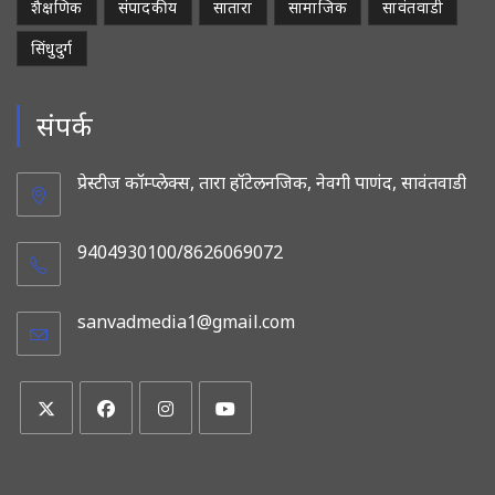
शैक्षणिक
संपादकीय
सातारा
सामाजिक
सावंतवाडी
सिंधुदुर्ग
संपर्क
प्रेस्टीज कॉम्प्लेक्स, तारा हॉटेलनजिक, नेवगी पाणंद, सावंतवाडी
9404930100/8626069072
sanvadmedia1@gmail.com
Opens
in
your
application
Opens
Opens
Opens
Opens
in
in
in
in
a
a
a
a