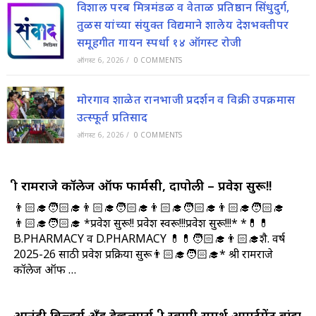
विशाल परब मित्रमंडळ व वेताळ प्रतिष्ठान सिंधुदुर्ग,
तुळस यांच्या संयुक्त विद्यमाने शालेय देशभक्तीपर
समूहगीत गायन स्पर्धा १४ ऑगस्ट रोजी
ऑगस्ट 6, 2026
/
0 COMMENTS
मोरगाव शाळेत रानभाजी प्रदर्शन व विक्री उपक्रमास
उत्स्फूर्त प्रतिसाद
ऑगस्ट 6, 2026
/
0 COMMENTS
श्री रामराजे कॉलेज ऑफ फार्मसी, दापोली – प्रवेश सुरू!!
👨🏻‍🎓🧑🏻‍🎓👨🏻‍🎓🧑🏻‍🎓👨🏻‍🎓🧑🏻‍🎓👨🏻‍🎓🧑🏻‍🎓
👨🏻‍🎓🧑🏻‍🎓 *प्रवेश सुरू!! प्रवेश स्वरू!!!प्रवेश सुरू!!!* *💊💊
B.PHARMACY व D.PHARMACY 💊💊🧑🏻‍🎓👨🏻‍🎓शै. वर्ष
2025-26 साठी प्रवेश प्रक्रिया सुरू👨🏻‍🎓🧑🏻‍🎓*
श्री रामराजे
कॉलेज ऑफ …
आनंदी बिल्डर्स अँड डेव्हलपर्स, श्री स्वामी समर्थ अपार्टमेंट,बांदा