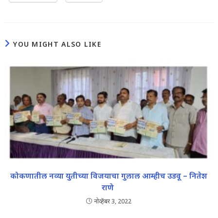
YOU MIGHT ALSO LIKE
कोकणातील नव्या युतीच्या विजयाचा गुलाल आम्हीच उडवू – नितेश
राणे
नोव्हेंबर 3, 2022