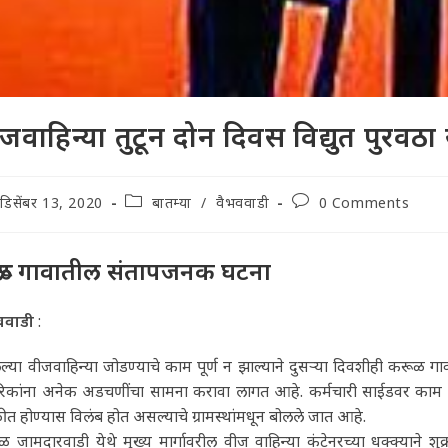
जवाहिन्या तुटून दोन दिवस विद्युत पुरवठा
t
Post
Post
डिसेंबर 13, 2020
बातम्या
/
वैभववाडी
0 Comments
lished:
category:
comments:
ूळ गावातील संतापजनक घटना
ववाडी
:
ेल्या वीजवाहिन्या जोडण्याचे काम पूर्ण न झाल्याने दुसऱ्या दिवशीही करू
रिकांना अनेक अडचणींचा सामना करावा लागत आहे. कर्मचारी साईडवर काम क
ीत होण्यास विलंब होत असल्याचे ग्रामस्थांमधून बोलले जात आहे.
 जामदारवाडी येथे मुख्य मार्गावरील वीज वाहिन्या कंटेनरच्या धक्क्याने शु