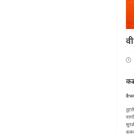
वी
Pos
pub
कर
वैभ
तुटल
नाग
सुरळ
करूळ