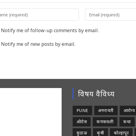
er
Enter
r
your
me
email
Notify me of follow-up comments by email.
address
rname
to
Notify me of new posts by email.
comment
ment
विषय वैविध्य
PUNE
अमरावती
आरोग्य
ओरोस
कणकवली
कथा
कुडाळ
कृषी
कोल्हापूर