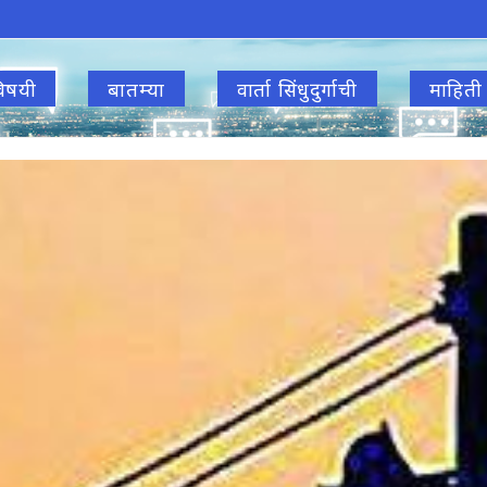
िषयी
बातम्या
वार्ता सिंधुदुर्गाची
माहिती