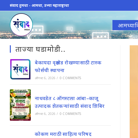
Skip
संवाद तुमचा - आमचा, उभ्या महाराष्ट्राचा
to
content
आमच्याव
ताज्या घडामोडी..
बेकायदा वृक्षतोड रोखण्यासाठी टास्क
फोर्सची स्थापना
ऑगस्ट 6, 2026
/
0 COMMENTS
नाधवडेत ८ ऑगस्टला आंबा–काजू
उत्पादक शेतकऱ्यांसाठी संवाद शिबिर
ऑगस्ट 6, 2026
/
0 COMMENTS
कोकण मराठी साहित्य परिषद