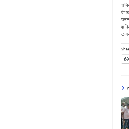
शनिव
वैभव
पडल्
शनि
लाग
Shar