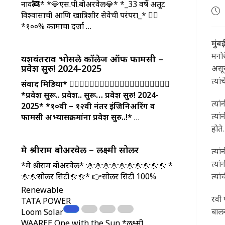
नाव🚒* *💎एस.पी.बोअरवेल💎* *_33 वर्षे अतूट
Pos
विश्वासाची आणि खात्रिशीर सेवेची परंपरा_* 💁‍♂️
pub
*१००% कामाचा दर्जा …
मुंबई
मनो
यशवंतराव भोसले कॉलेज ऑफ फार्मसी –
प्रवेश सुरु! 2024-2025
असून
त्या
संवाद मिडिया*
🤵‍♀🤵‍♂👩‍⚖️🧑‍⚖️🤵‍♀🤵‍♂👩‍⚖️🧑‍⚖️🤵‍♀🤵‍♂
*प्रवेश सुरू.. प्रवेश.. सुरू… प्रवेश सुरु! 2024-
त्या
2025*
*१०वी – १२वी नंतर इंजिनिअरिंग व
त्य
फार्मसी अभ्यासक्रमांना प्रवेश सुरु..!*
…
होते.
मे श्रीराम बोअरवेल – लक्ष्मी सोलर
त्या
त्या
*मे श्रीराम बोअरवेल* 🌞🌞🌞🌞🌞🌞🌞🌞🌞🌞 *
त्या
🌞🌞सोलर सिटी🌞🌞* 👉सोलर सिटी 100%
Renewable
रवी 
TATA POWER
बालन
Loom Solar
WAAREE One with the Sun *लक्ष्मी …