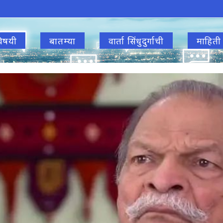
िषयी
बातम्या
वार्ता सिंधुदुर्गाची
माहिती