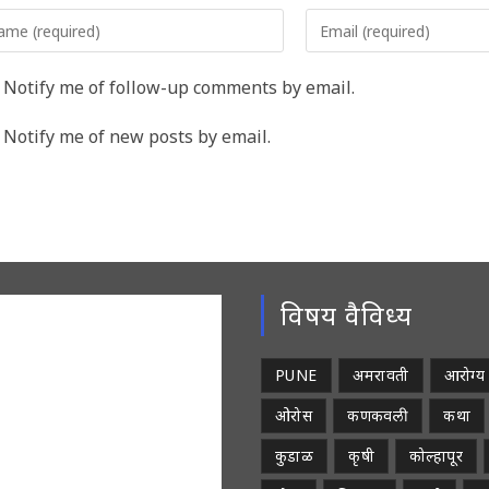
er
Enter
r
your
me
email
Notify me of follow-up comments by email.
address
rname
to
Notify me of new posts by email.
comment
ment
विषय वैविध्य
PUNE
अमरावती
आरोग्य
ओरोस
कणकवली
कथा
कुडाळ
कृषी
कोल्हापूर