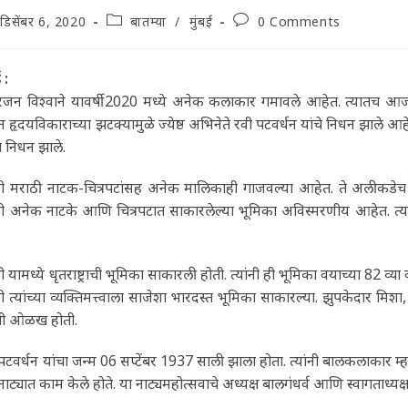
t
Post
Post
डिसेंबर 6, 2020
बातम्या
/
मुंबई
0 Comments
lished:
category:
comments:
 :
रंजन विश्वाने यावर्षी 2020 मध्ये अनेक कलाकार गमावले आहेत. त्यातच 
 हृदयविकाराच्या झटक्यामुळे ज्येष्ठ अभिनेते रवी पटवर्धन यांचे निधन झाले आहे. त
ंचे निधन झाले.
ंनी मराठी नाटक-चित्रपटांसह अनेक मालिकाही गाजवल्या आहेत. ते अलीकडेच ‘
ांनी अनेक नाटके आणि चित्रपटात साकारलेल्या भूमिका अविस्मरणीय आहेत. त
ंनी यामध्ये धृतराष्ट्राची भूमिका साकारली होती. त्यांनी ही भूमिका वयाच्या 82 व्
ंनी त्यांच्या व्यक्तिमत्त्वाला साजेशा भारदस्त भूमिका साकारल्या. झुपकेदार
ंची ओळख होती.
पटवर्धन यांचा जन्म 06 सप्टेंबर 1937 साली झाला होता. त्यांनी बालकलाकार म्हण
ाट्यात काम केले होते. या नाट्यमहोत्सवाचे अध्यक्ष बालगंधर्व आणि स्वागताध्यक्ष 