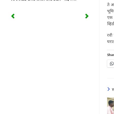
ते अ
भूमि
एक व
व्हि
रवी 
घरात
Shar