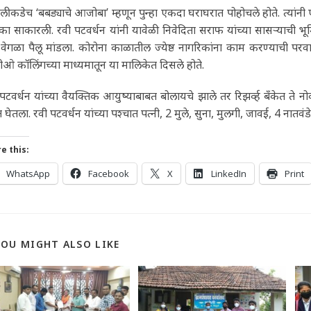
लीकडेच ‘बबड्याचे आजोबा’ म्हणून पुन्हा एकदा घराघरात पोहोचले होते. त्यांनी
का साकारली. रवी पटवर्धन यांनी यावेळी निवेदिता सराफ यांच्या सासऱ्याची भू
ेगळा पैलू मांडला. कोरोना काळातील ज्येष्ठ नागरिकांना काम करण्याची परवान
डीओ कॉलिंगच्या माध्यमातून या मालिकेत दिसले होते.
पटवर्धन यांच्या वैयक्तिक आयुष्याबाबत बोलायचे झाले तर रिझर्व्ह बँकेत ते नो
 घेतला. रवी पटवर्धन यांच्या पश्चात पत्नी, 2 मुले, सुना, मुलगी, जावई, 4 नातव
e this:
WhatsApp
Facebook
X
LinkedIn
Print
YOU MIGHT ALSO LIKE