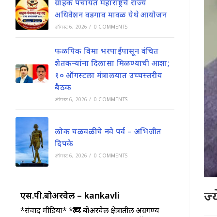
ग्राहक पंचायत महाराष्ट्रचे राज्य
अधिवेशन वडगाव मावळ येथे आयोजन
ऑगस्ट 6, 2026
/
0 COMMENTS
फळपिक विमा भरपाईपासून वंचित
शेतकऱ्यांना दिलासा मिळण्याची आशा;
१० ऑगस्टला मंत्रालयात उच्चस्तरीय
बैठक
ऑगस्ट 6, 2026
/
0 COMMENTS
लोक चळवळीचे नवे पर्व – अभिजीत
दिपके
ऑगस्ट 6, 2026
/
0 COMMENTS
ज्
एस.पी.बोअरवेल – kankavli
*संवाद मीडिया* *🚒 बोअरवेल क्षेत्रातील अग्रगण्य