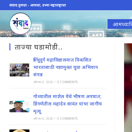
Skip
संवाद तुमचा - आमचा, उभ्या महाराष्ट्राचा
to
content
आमच्याव
ताज्या घडामोडी..
सिंधुदुर्ग महाविद्यालयात विकसित
भारतासाठी नशामुक्त युवा अभियान
संपन्न
ऑगस्ट 6, 2026
/
0 COMMENTS
गोव्यातील माशेल येथे भीषण अपघात;
डिंगणेतील महादेव सावंत यांचा जागीच
मृत्यू
ऑगस्ट 6, 2026
/
0 COMMENTS